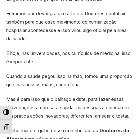
Entramos para levar graça e arte e o Doutores contribuiu
também para que esse movimento de humanização
hospitalar acontecesse e isso virou algo oficial pela área
da saúde.
E hoje, nas universidades, nos currículos de medicina, isso
é importante.
Quando a saúde pegou isso na mão, tomou uma proporção
que, nas nossas mãos, nunca teria.
Mas é para isso que o palhaço existe, para fazer essas
provocações amorosas e ajudar as pessoas a colocarem
Alternar alto contraste
em prática ações inovadoras, diferentes, arriscar e testar.
Alternar tamanho da fonte
Tenho muito orgulho dessa contribuição do
Doutores da
Alegria
para a área da saúde.