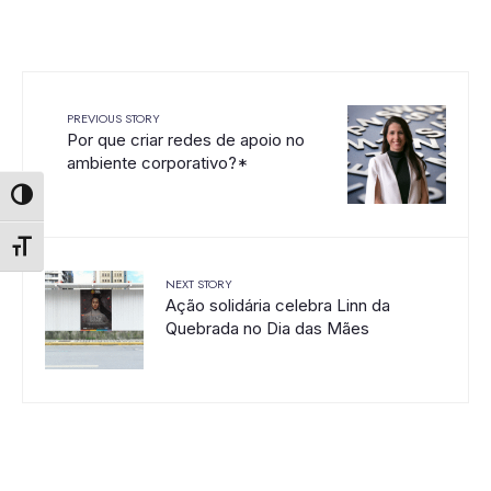
PREVIOUS STORY
Por que criar redes de apoio no
ambiente corporativo?*
Alternar alto contraste
Alternar tamanho da fonte
NEXT STORY
Ação solidária celebra Linn da
Quebrada no Dia das Mães