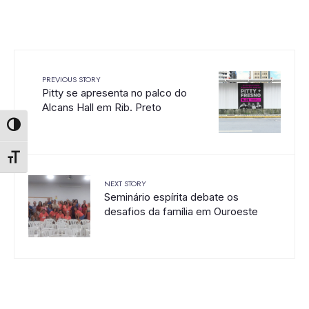
PREVIOUS STORY
Pitty se apresenta no palco do
Alcans Hall em Rib. Preto
Alternar alto contraste
Alternar tamanho da fonte
NEXT STORY
Seminário espírita debate os
desafios da família em Ouroeste