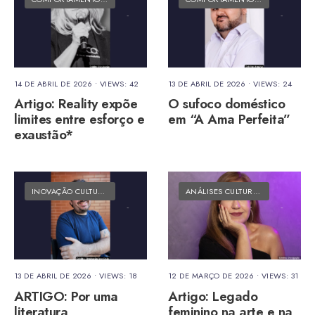
14 DE ABRIL DE 2026
•
VIEWS: 42
13 DE ABRIL DE 2026
•
VIEWS: 24
Artigo: Reality expõe
O sufoco doméstico
limites entre esforço e
em “A Ama Perfeita”
exaustão*
INOVAÇÃO CULTURAL
•
MATÉRIAS DO FOLK
ANÁLISES CULTURAIS
•
MATÉRIAS 
13 DE ABRIL DE 2026
•
VIEWS: 18
12 DE MARÇO DE 2026
•
VIEWS: 31
ARTIGO: Por uma
Artigo: Legado
literatura
feminino na arte e na