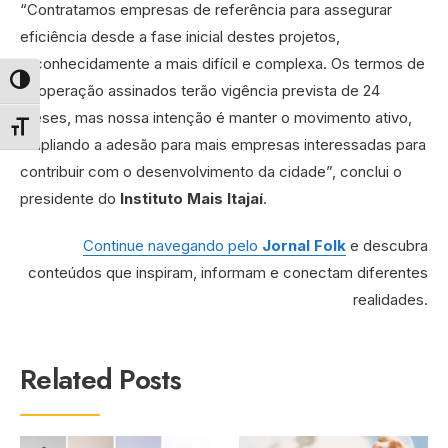
“Contratamos empresas de referência para assegurar
eficiência desde a fase inicial destes projetos,
reconhecidamente a mais difícil e complexa. Os termos de
Alternar alto contraste
cooperação assinados terão vigência prevista de 24
meses, mas nossa intenção é manter o movimento ativo,
Alternar tamanho da fonte
ampliando a adesão para mais empresas interessadas para
contribuir com o desenvolvimento da cidade”, conclui o
presidente do
Instituto Mais Itajaí
.
Continue navegando pelo
Jornal Folk
e descubra
conteúdos que inspiram, informam e conectam diferentes
realidades.
Related Posts