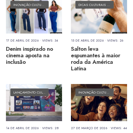
INOVAÇÃO CULTURAL
•
MATÉRIAS DO FOLK
DICAS CULTURAIS
•
MATÉRIAS DO 
17 DE ABRIL DE 2026
•
VIEWS: 34
15 DE ABRIL DE 2026
•
VIEWS: 26
Denim inspirado no
Salton leva
cinema aposta na
espumantes à maior
inclusão
roda da América
Latina
LANÇAMENTO CULTURAL
•
MATÉRIAS DO FOLK
INOVAÇÃO CULTURAL
•
MATÉRIAS 
14 DE ABRIL DE 2026
•
VIEWS: 28
27 DE MARÇO DE 2026
•
VIEWS: 44