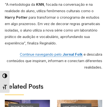
“A metodologia da
KNN
, focada na conversação e na
realidade do aluno, utiliza fenômenos culturais como o
Harry Potter
para transformar o cronograma de estudos
em algo prazeroso. Em vez de decorar regras gramaticais
isoladas, o aluno utiliza a nova série como um laboratório
prático de audição e vocabulário, aprofundando sua
experiência”, finaliza Reginaldo.
Continue navegando pelo
Jornal Folk
e descubra
conteúdos que inspiram, informam e conectam diferentes
realidades.
Alternar alto contraste
Related Posts
Alternar tamanho da fonte
INOVAÇÃO CULTURAL
•
MATÉRIAS DO FOLK
LANÇAMENTO CULTURAL
•
MATÉRI