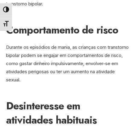
transtorno bipolar.
Alternar alto contraste
Comportamento de risco
Alternar tamanho da fonte
Durante os episódios de mania, as crianças com transtorno
bipolar podem se engajar em comportamentos de risco,
como gastar dinheiro impulsivamente, envolver-se em
atividades perigosas ou ter um aumento na atividade
sexual.
Desinteresse em
atividades habituais