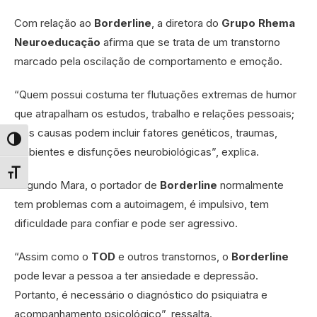
Com relação ao
Borderline
, a diretora do
Grupo Rhema
Neuroeducação
afirma que se trata de um transtorno
marcado pela oscilação de comportamento e emoção.
“Quem possui costuma ter flutuações extremas de humor
que atrapalham os estudos, trabalho e relações pessoais;
e as causas podem incluir fatores genéticos, traumas,
Alternar alto contraste
ambientes e disfunções neurobiológicas”, explica.
Alternar tamanho da fonte
Segundo Mara, o portador de
Borderline
normalmente
tem problemas com a autoimagem, é impulsivo, tem
dificuldade para confiar e pode ser agressivo.
“Assim como o
TOD
e outros transtornos, o
Borderline
pode levar a pessoa a ter ansiedade e depressão.
Portanto, é necessário o diagnóstico do psiquiatra e
acompanhamento psicológico”, ressalta.