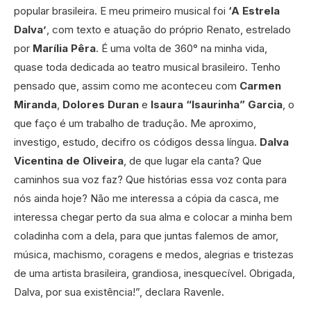
popular brasileira. E meu primeiro musical foi
‘A Estrela
Dalva’
, com texto e atuação do próprio Renato, estrelado
por
Marília Pêra
. É uma volta de 360° na minha vida,
quase toda dedicada ao teatro musical brasileiro. Tenho
pensado que, assim como me aconteceu com
Carmen
Miranda
,
Dolores
Duran
e
Isaura “Isaurinha” Garcia
, o
que faço é um trabalho de tradução. Me aproximo,
investigo, estudo, decifro os códigos dessa língua.
Dalva
Vicentina de Oliveira
, de que lugar ela canta? Que
caminhos sua voz faz? Que histórias essa voz conta para
nós ainda hoje? Não me interessa a cópia da casca, me
interessa chegar perto da sua alma e colocar a minha bem
coladinha com a dela, para que juntas falemos de amor,
música, machismo, coragens e medos, alegrias e tristezas
de uma artista brasileira, grandiosa, inesquecível. Obrigada,
Dalva, por sua existência!”, declara Ravenle.