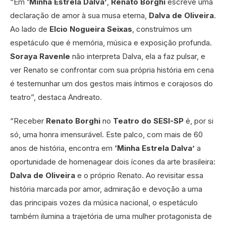
“Em
‘Minha Estrela Dalva’
,
Renato Borghi
escreve uma
declaração de amor à sua musa eterna,
Dalva de Oliveira
.
Ao lado de
Elcio Nogueira Seixas
, construímos um
espetáculo que é memória, música e exposição profunda.
Soraya Ravenle
não interpreta Dalva, ela a faz pulsar, e
ver Renato se confrontar com sua própria história em cena
é testemunhar um dos gestos mais íntimos e corajosos do
teatro”, destaca Andreato.
“Receber
Renato Borghi
no
Teatro do SESI-SP
é, por si
só, uma honra imensurável. Este palco, com mais de 60
anos de história, encontra em
‘Minha Estrela Dalva’
a
oportunidade de homenagear dois ícones da arte brasileira:
Dalva de Oliveira
e o próprio Renato. Ao revisitar essa
história marcada por amor, admiração e devoção a uma
das principais vozes da música nacional, o espetáculo
também ilumina a trajetória de uma mulher protagonista de