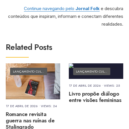
Continue navegando pelo
Jornal Folk
e descubra
conteúdos que inspiram, informam e conectam diferentes
realidades.
Related Posts
LANÇAMENTO CULTURAL
•
MATÉRIAS DO FOLK
LANÇAMENTO CULTURAL
•
MATÉRI
17 DE ABRIL DE 2026
•
VIEWS: 25
Livro propõe diálogo
entre visões femininas
17 DE ABRIL DE 2026
•
VIEWS: 24
Romance revisita
guerra nas ruínas de
Stalingrado