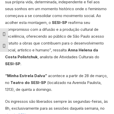
sua própria vida, determinada, independente e fiel aos
seus sonhos em um momento histórico onde o feminismo
começava a se consolidar como movimento social. Ao
acolher esta montagem, o
SESI-SP
reafirma seu
compromisso com a difusão e a produção cultural de
Alternar alto contraste
excelência, oferecendo ao público de São Paulo acesso
gratuito a obras que contribuem para o desenvolvimento
Alternar tamanho da fonte
social, artístico e humano”, ressalta
Anna Helena da
Costa Polistchuk
, analista de Atividades Culturais do
SESI-SP
.
“Minha Estrela Dalva”
acontece a partir de 28 de março,
no
Teatro do SESI-SP
(localizado na Avenida Paulista,
1313), de quinta a domingo.
Os ingressos são liberados sempre às segundas-feiras, às
8h, exclusivamente para as sessões daquela semana, no