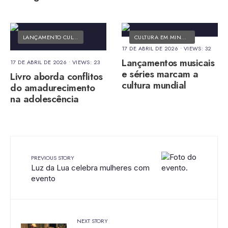
LANÇAMENTO CULTURAL
•
MATÉRIAS DO FOLK
CULTURA EM MINUTOS
•
MATÉRIAS
17 DE ABRIL DE 2026
•
VIEWS: 32
Lançamentos musicais
17 DE ABRIL DE 2026
•
VIEWS: 23
e séries marcam a
Livro aborda conflitos
cultura mundial
do amadurecimento
na adolescência
PREVIOUS STORY
Luz da Lua celebra mulheres com
evento
NEXT STORY