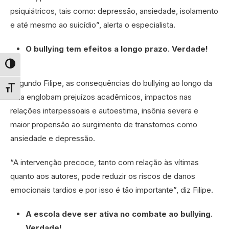
psiquiátricos, tais como: depressão, ansiedade, isolamento
e até mesmo ao suicídio”, alerta o especialista.
O bullying tem efeitos a longo prazo. Verdade!
Alternar alto contraste
Segundo Filipe, as consequências do bullying ao longo da
Alternar tamanho da fonte
vida englobam prejuízos acadêmicos, impactos nas
relações interpessoais e autoestima, insônia severa e
maior propensão ao surgimento de transtornos como
ansiedade e depressão.
“A intervenção precoce, tanto com relação às vítimas
quanto aos autores, pode reduzir os riscos de danos
emocionais tardios e por isso é tão importante”, diz Filipe.
A escola deve ser ativa no combate ao bullying.
Verdade!