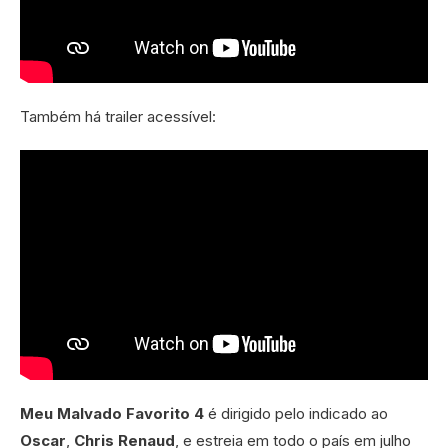
Também há trailer acessível:
Meu Malvado Favorito 4
é dirigido pelo indicado ao
Oscar
,
Chris Renaud
, e estreia em todo o país em julho