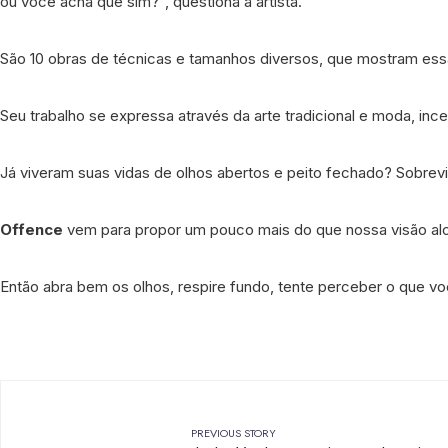
ou você acha que sim?”, questiona a artista.
São 10 obras de técnicas e tamanhos diversos, que mostram ess
Seu trabalho se expressa através da arte tradicional e moda, inc
Já viveram suas vidas de olhos abertos e peito fechado? Sobrevi
Offence
vem para propor um pouco mais do que nossa visão alca
Então abra bem os olhos, respire fundo, tente perceber o que 
PREVIOUS STORY