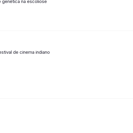
e genética na escoliose
stival de cinema indiano