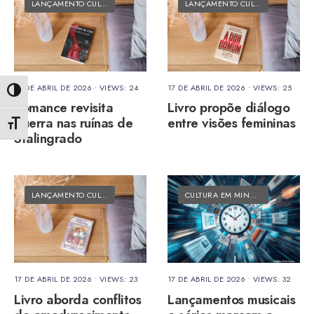
LANÇAMENTO CULTURAL
•
MATÉRIAS DO FOLK
LANÇAMENTO CULTURAL
•
MATÉRI
17 DE ABRIL DE 2026
•
VIEWS: 24
17 DE ABRIL DE 2026
•
VIEWS: 25
Alternar alto contraste
Romance revisita
Livro propõe diálogo
guerra nas ruínas de
entre visões femininas
Alternar tamanho da fonte
Stalingrado
LANÇAMENTO CULTURAL
•
MATÉRIAS DO FOLK
CULTURA EM MINUTOS
•
MATÉRIAS
17 DE ABRIL DE 2026
•
VIEWS: 23
17 DE ABRIL DE 2026
•
VIEWS: 32
Livro aborda conflitos
Lançamentos musicais