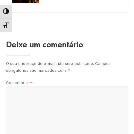
Alternar alto contraste
Alternar tamanho da fonte
Deixe um comentário
O seu endereço de e-mail não será publicado.
Campos
obrigatórios são marcados com
*
Comentário
*