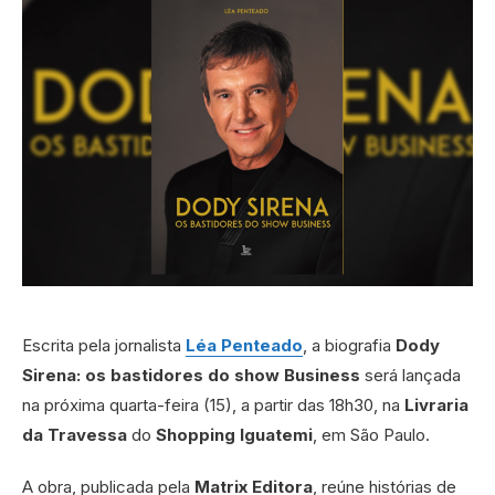
Escrita pela jornalista
Léa Penteado
, a biografia
Dody
Sirena: os bastidores do show Business
será lançada
na próxima quarta-feira (15), a partir das 18h30, na
Livraria
da Travessa
do
Shopping Iguatemi
, em São Paulo.
A obra, publicada pela
Matrix Editora
, reúne histórias de