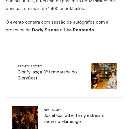
Sob sua tutela, o Rei cantou para mais de 12 milhões de
pessoas em mais de 1.400 espetáculos.
O evento contará com sessão de autógrafos com a
presença de
Dody Sirena
e
Léa Penteado
.
PREVIOUS STORY
Glorify lança 3ª temporada do
GloryCast
NEXT STORY
Josiel Konrad e Tamy estreiam
show no Flamengo