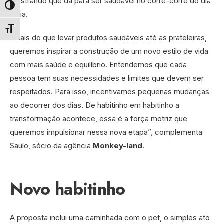
mostrando que dá para ser saudável no corre-corre do dia
Alternar alto contraste
a dia.
Alternar tamanho da fonte
“Mais do que levar produtos saudáveis até as prateleiras,
queremos inspirar a construção de um novo estilo de vida
com mais saúde e equilíbrio. Entendemos que cada
pessoa tem suas necessidades e limites que devem ser
respeitados. Para isso, incentivamos pequenas mudanças
ao decorrer dos dias. De habitinho em habitinho a
transformação acontece, essa é a força motriz que
queremos impulsionar nessa nova etapa”, complementa
Saulo, sócio da agência
Monkey-land
.
Novo habitinho
A proposta inclui uma caminhada com o pet, o simples ato