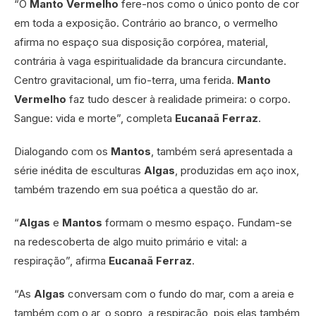
“O
Manto Vermelho
fere-nos como o único ponto de cor
em toda a exposição. Contrário ao branco, o vermelho
afirma no espaço sua disposição corpórea, material,
contrária à vaga espiritualidade da brancura circundante.
Centro gravitacional, um fio-terra, uma ferida.
Manto
Vermelho
faz tudo descer à realidade primeira: o corpo.
Sangue: vida e morte”, completa
Eucanaã Ferraz
.
Dialogando com os
Mantos
, também será apresentada a
série inédita de esculturas
Algas
, produzidas em aço inox,
também trazendo em sua poética a questão do ar.
“
Algas
e
Mantos
formam o mesmo espaço. Fundam-se
na redescoberta de algo muito primário e vital: a
respiração”, afirma
Eucanaã Ferraz
.
“As
Algas
conversam com o fundo do mar, com a areia e
também com o ar, o sopro, a respiração, pois elas também