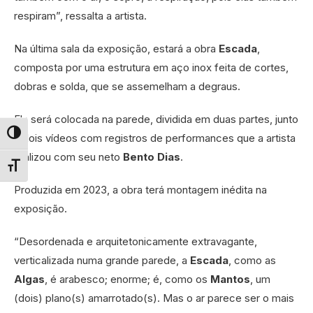
respiram”, ressalta a artista.
Na última sala da exposição, estará a obra
Escada
,
composta por uma estrutura em aço inox feita de cortes,
dobras e solda, que se assemelham a degraus.
Ela será colocada na parede, dividida em duas partes, junto
a dois vídeos com registros de performances que a artista
Alternar alto contraste
realizou com seu neto
Bento Dias
.
Alternar tamanho da fonte
Produzida em 2023, a obra terá montagem inédita na
exposição.
“Desordenada e arquitetonicamente extravagante,
verticalizada numa grande parede, a
Escada
, como as
Algas
, é arabesco; enorme; é, como os
Mantos
, um
(dois) plano(s) amarrotado(s). Mas o ar parece ser o mais