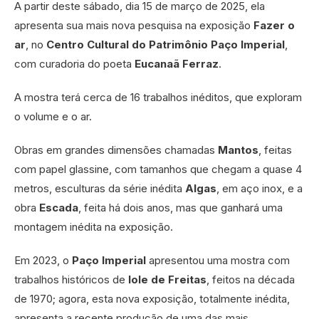
A partir deste sábado, dia 15 de março de 2025, ela
apresenta sua mais nova pesquisa na exposição
Fazer o
ar
, no
Centro Cultural do Patrimônio Paço Imperial
,
com curadoria do poeta
Eucanaã Ferraz
.
A mostra terá cerca de 16 trabalhos inéditos, que exploram
o volume e o ar.
Obras em grandes dimensões chamadas
Mantos
, feitas
com papel glassine, com tamanhos que chegam a quase 4
metros, esculturas da série inédita
Algas
, em aço inox, e a
obra
Escada
, feita há dois anos, mas que ganhará uma
montagem inédita na exposição.
Em 2023, o
Paço Imperial
apresentou uma mostra com
trabalhos históricos de
Iole de Freitas
, feitos na década
de 1970; agora, esta nova exposição, totalmente inédita,
apresenta a recente produção de uma das mais