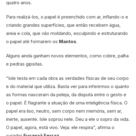
quatro anos.
Para realizá-los, o papel é preenchido com ar, inflando-o e
criando grandes superfícies, que então recebem água,
areia e cola, que vão moldando, esculpindo e estruturando
o papel até formarem os
Mantos
.
Alguns ainda ganham novos elementos, como cobre, palha
e pedras gipsitas.
“Iole testa em cada obra as verdades físicas de seu corpo
e do material que utiliza. Basta ver para inferirmos o quanto
as formas nasceram da peleja, da disputa entre o gesto e
o papel. É flagrante a atuação de uma inteligência física. O
papel era liso, neutro, sem corpo nem memória, sem ar,
inerte, ausente. Iole soprou nele. Deu a ele o sopro da vida.
O papel, agora, está vivo. Veja: ele respira”, afirma o
curador
Eucanaã Ferraz
.