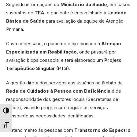
Segundo informações do
Ministério da Saúde
, em casos
suspeitos de
TEA
, o paciente é encaminhado à
Unidade
Básica de Saúde
para avaliação da equipe de Atenção
Primária.
Caso necessário, o paciente é direcionado à
Atenção
Especializada em Reabilitação
, onde passará por
avaliação biopsicossocial e terá elaborado um
Projeto
Terapêutico Singular (PTS)
.
A gestão direta dos serviços aos usuários no âmbito da
Rede de Cuidados à Pessoa com Deficiência
é de
responsabilidade dos gestores locais (Secretarias de
Saúde), visando programar e regular os serviços
Alternar alto contraste
consoante as necessidades identificadas.
Alternar tamanho da fonte
O atendimento às pessoas com
Transtorno do Espectro