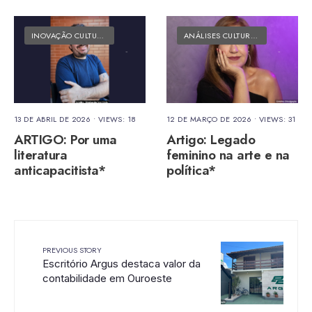
INOVAÇÃO CULTURAL
•
MATÉRIAS DO FOLK
ANÁLISES CULTURAIS
•
MATÉRIAS 
13 DE ABRIL DE 2026
•
VIEWS: 18
12 DE MARÇO DE 2026
•
VIEWS: 31
ARTIGO: Por uma
Artigo: Legado
literatura
feminino na arte e na
anticapacitista*
política*
PREVIOUS STORY
Escritório Argus destaca valor da
contabilidade em Ouroeste