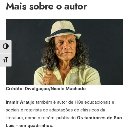
Mais sobre o autor
Alternar alto contraste
Alternar tamanho da fonte
Crédito: Divulgação/Nicole Machado
Iramir Araujo
também é autor de HQs educacionais e
sociais e roteirista de adaptações de clássicos da
literatura, como o recém-publicado
Os tambores de São
Luís – em quadrinhos
.