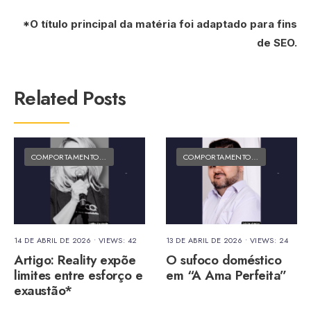
*O título principal da matéria foi adaptado para fins
de SEO.
Related Posts
COMPORTAMENTO E CULTURA
•
MATÉRIAS DO FOLK
COMPORTAMENTO E CULTURA
•
MA
14 DE ABRIL DE 2026
•
VIEWS: 42
13 DE ABRIL DE 2026
•
VIEWS: 24
Artigo: Reality expõe
O sufoco doméstico
limites entre esforço e
em “A Ama Perfeita”
exaustão*