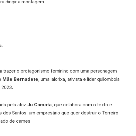
ra dirigir a montagem.
s
.
 a trazer o protagonismo feminino com uma personagem
de
Mãe Bernadete
, uma ialorixá, ativista e líder quilombola
e 2023.
da pela atriz
Ju Camata
, que colabora com o texto e
us dos Santos, um empresário que quer destruir o Terreiro
cado de carnes.