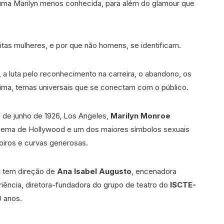
uma Marilyn menos conhecida, para além do glamour que
tas mulheres, e por que não homens, se identificam.
 a luta pelo reconhecimento na carreira, o abandono, os
tima, temas universais que se conectam com o público.
 de junho de 1926, Los Angeles,
Marilyn Monroe
inema de Hollywood e um dos maiores símbolos sexuais
loiros e curvas generosas.
a
tem direção de
Ana Isabel Augusto
, encenadora
ência, diretora-fundadora do grupo de teatro do
ISCTE-
0 anos.