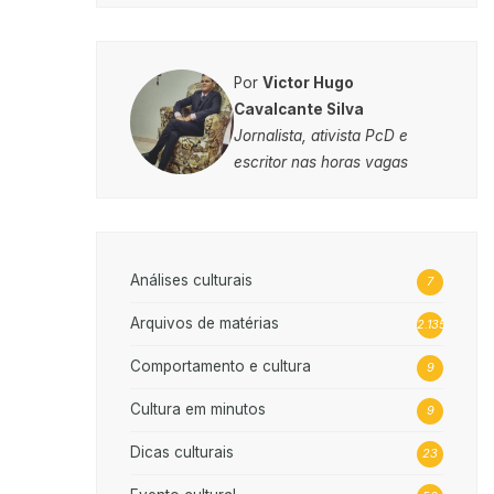
Por
Victor Hugo
Cavalcante Silva
Jornalista, ativista PcD e
escritor nas horas vagas
Análises culturais
7
Arquivos de matérias
2.135
Comportamento e cultura
9
Cultura em minutos
9
Dicas culturais
23