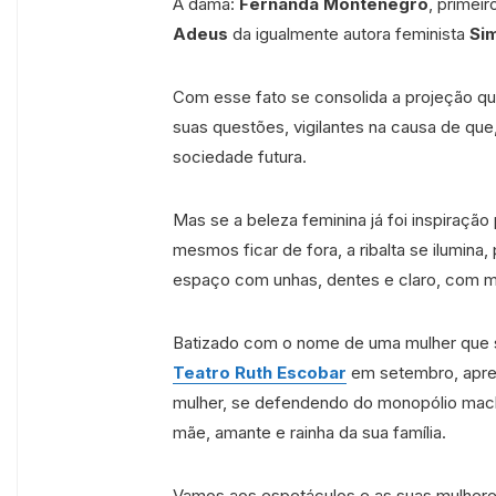
A dama:
Fernanda Montenegro
, primeir
Adeus
da igualmente autora feminista
Si
Com esse fato se consolida a projeção q
suas questões, vigilantes na causa de que
sociedade futura.
Mas se a beleza feminina já foi inspiração
mesmos ficar de fora, a ribalta se ilumina
espaço com unhas, dentes e claro, com m
Batizado com o nome de uma mulher que s
Teatro Ruth Escobar
em setembro, apres
mulher, se defendendo do monopólio mach
mãe, amante e rainha da sua família.
Vamos aos espetáculos e as suas mulher