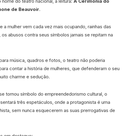
o nome do teatro nacional, a leitura:
A Cerimônia do
mone de Beauvoir
.
ue a mulher vem cada vez mais ocupando, rainhas das
, os abusos contra seus símbolos jamais se repitam na
 para música, quadros e fotos, o teatro não poderia
, para contar a história de mulheres, que defenderam o seu
uito charme e sedução.
e tornou símbolo do empreendedorismo cultural, o
entará três espetáculos, onde a protagonista é uma
ista, sem nunca esquecerem as suas prerrogativas de
es em destaque: