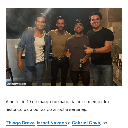
A noite de 19 de março foi marcada por um encontro
histórico para os fãs do arrocha sertanejo.
Thiago Brava
,
Israel Novaes
e
Gabriel Gava
, os