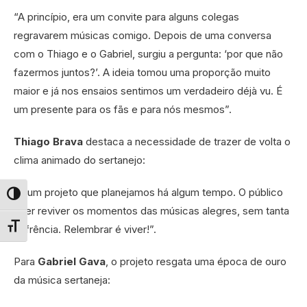
“A princípio, era um convite para alguns colegas
regravarem músicas comigo. Depois de uma conversa
com o Thiago e o Gabriel, surgiu a pergunta: ‘por que não
fazermos juntos?’. A ideia tomou uma proporção muito
maior e já nos ensaios sentimos um verdadeiro déjà vu. É
um presente para os fãs e para nós mesmos”.
Thiago Brava
destaca a necessidade de trazer de volta o
clima animado do sertanejo:
“É um projeto que planejamos há algum tempo. O público
Alternar alto contraste
quer reviver os momentos das músicas alegres, sem tanta
sofrência. Relembrar é viver!”.
Alternar tamanho da fonte
Para
Gabriel Gava
, o projeto resgata uma época de ouro
da música sertaneja: