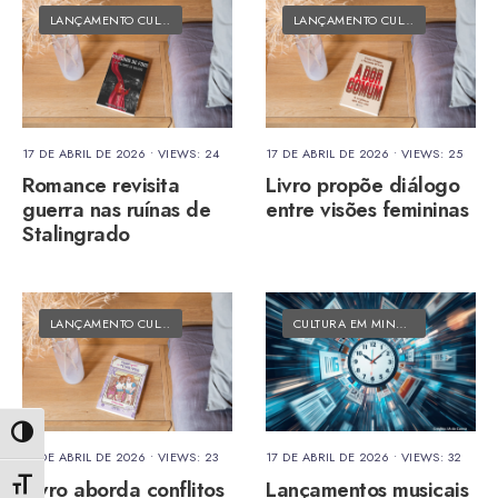
LANÇAMENTO CULTURAL
•
MATÉRIAS DO FOLK
LANÇAMENTO CULTURAL
•
MATÉRI
17 DE ABRIL DE 2026
•
VIEWS: 24
17 DE ABRIL DE 2026
•
VIEWS: 25
Romance revisita
Livro propõe diálogo
guerra nas ruínas de
entre visões femininas
Stalingrado
LANÇAMENTO CULTURAL
•
MATÉRIAS DO FOLK
CULTURA EM MINUTOS
•
MATÉRIAS
Alternar alto contraste
17 DE ABRIL DE 2026
•
VIEWS: 23
17 DE ABRIL DE 2026
•
VIEWS: 32
Livro aborda conflitos
Lançamentos musicais
Alternar tamanho da fonte