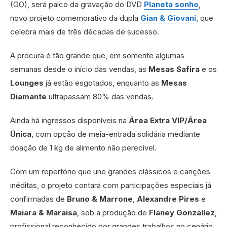
(GO), será palco da gravação do DVD
Planeta sonho
,
novo projeto comemorativo da dupla
Gian & Giovani
, que
celebra mais de três décadas de sucesso.
A procura é tão grande que, em somente algumas
semanas desde o início das vendas, as
Mesas Safira
e os
Lounges
já estão esgotados, enquanto as
Mesas
Diamante
ultrapassam 80% das vendas.
Ainda há ingressos disponíveis na
Área Extra VIP/Área
Única
, com opção de meia-entrada solidária mediante
doação de 1 kg de alimento não perecível.
Com um repertório que une grandes clássicos e canções
inéditas, o projeto contará com participações especiais já
confirmadas de
Bruno & Marrone
,
Alexandre Pires
e
Maiara & Maraisa
, sob a produção de
Flaney Gonzallez
,
profissional reconhecido por grandes trabalhos no cenário