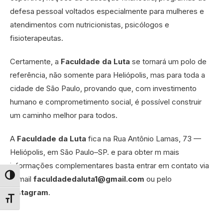
defesa pessoal voltados especialmente para mulheres e
atendimentos com nutricionistas, psicólogos e
fisioterapeutas.
Certamente, a
Faculdade da Luta
se tornará um polo de
referência, não somente para Heliópolis, mas para toda a
cidade de São Paulo, provando que, com investimento
humano e comprometimento social, é possível construir
um caminho melhor para todos.
A
Faculdade da Luta
fica na Rua Antônio Lamas, 73 —
Heliópolis, em São Paulo–SP. e para obter m mais
informações complementares basta entrar em contato via
e-mail
faculdadedaluta1@gmail.com
ou pelo
Alternar alto contraste
Instagram
.
Alternar tamanho da fonte