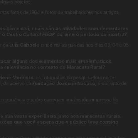
alguns objetos.
gumas fotos de 1964 e fotos de trabalhadores nos antigos
osição em si, quais são as atividades complementares
r o
Centro Cultural FIESP
durante o período da mostra?
lança
Luiz Caboclo
cinco visitas guiadas nos dias 03, 04 e 05
stacar alguns dos elementos mais emblemáticos
ua relevância no contexto do Maracatu Rural?
Nenê Modesto
; as fotografias da pesquisadora norte-
5, do acervo da
Fundação Joaquim Nabuco
; o conjunto de
importância e todos carregam uma história impressa de
 sua vasta experiência junto aos maracatus rurais,
flexões que você espera que o público leve consigo