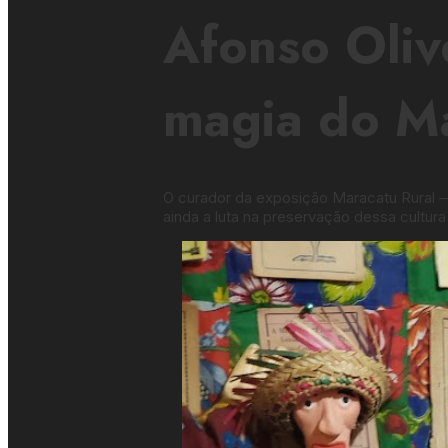
Afonso Olive
magia do Ma
O curador da exposição Maracatu Rural —
ainda a luta na preservação dessa cultura