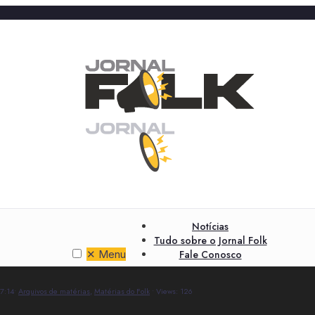
Notícias
Tudo sobre o Jornal Folk
✕
Menu
Fale Conosco
7:14
•
Arquivos de matérias
,
Matérias do Folk
•
Views: 126