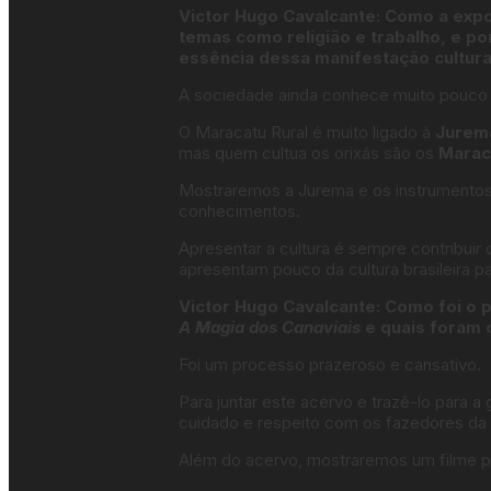
Victor Hugo Cavalcante: Como a expo
temas como religião e trabalho, e p
essência dessa manifestação cultura
A sociedade ainda conhece muito pouco as
O Maracatu Rural é muito ligado à
Jurem
mas quem cultua os orixás são os
Marac
Mostraremos a Jurema e os instrumentos
conhecimentos.
Apresentar a cultura é sempre contribuir
apresentam pouco da cultura brasileira pa
Victor Hugo Cavalcante: Como foi o
A Magia dos Canaviais
e quais foram o
Foi um processo prazeroso e cansativo.
Para juntar este acervo e trazê-lo para a 
cuidado e respeito com os fazedores da 
Além do acervo, mostraremos um filme p