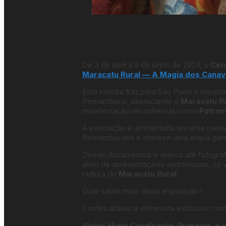
De 3 de abril a 9 de junho de 2024, o
Cent
Maracatu Rural — A Magia dos Canav
Esta mostra traz para São Paulo a riquez
Pernambuco, destacando o
Maracatu R
manifestação reconhecida como
Patrimô
A exposição é ambientada em uma cenogra
Pernambucana e oferece uma ampla gama 
Desde documentos e vídeos até fotografia
além de apresentações audiovisuais, os v
cultura do
Maracatu Rural
.
Quer saber mais desta exposição?
Confira abaixo a entrevista exclusiva c
Victor Hugo Cavalcante: Primeiro, é