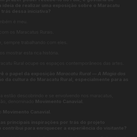
 ideia de realizar uma exposição sobre o Maracatu
 trás dessa iniciativa?
também é meu.
 com os Maracatus Rurais.
lme, sempre trabalhando com eles.
 mostrar esta rica história.
aracatu Rural ocupe os espaços contemporâneos das artes.
vê o papel da exposição
Maracatu Rural — A Magia dos
o da cultura do Maracatu Rural, especialmente para as
a estão descobrindo e se envolvendo nos maracatus,
egião, denominado
Movimento Canavial
.
do
Movimento Canavial
.
as principais inspirações por trás do projeto
contribui para enriquecer a experiência do visitante?