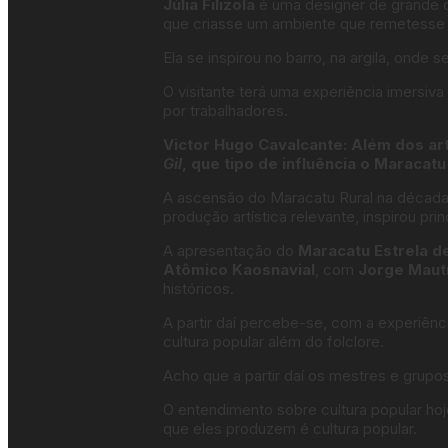
Júlia Filizola
é uma designer de grande cri
que criasse um ambiente que remetesse ao
Ela se inspirou no barro, na argila, onde s
O visitante terá uma experiência imersiv
por trabalhadores.
Victor Hugo Cavalcante: Além dos a
Gil
, que tipo de influência o Maracatu
A ascensão do Maracatu Rural na décad
produção artística relevante, inspirou pri
A apresentação do
Maracatu Estrela d
Atômico Kaosnavial
, com
Jorge Maut
históricos.
A partir daí percebe-se, com a experiênc
cultura popular além do folclore.
Acho que a partir daí os mestres e grupos
O entendimento sobre cultura popular hoj
que eles produzem é cultura popular.