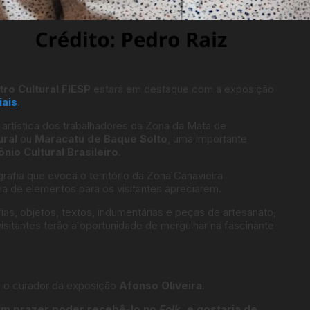
ro Cultural FIESP
estará em destaque com a exposição
iais
.
a artística dos trabalhadores da Zona da Mata de
ural
ou
Maracatu de Baque Solto
, uma importante
nio Cultural Brasileiro
.
fia que evoca o território da Zona Canavieira
de elementos para os visitantes apreciarem.
s, objetos, textos, indumentárias e peças de artesanato,
isitantes terão a oportunidade de mergulhar na fascinante
om o curador da exposição
Afonso Oliveira
.
 um prazer poder recebê-lo no
Folk
, e gostaria de