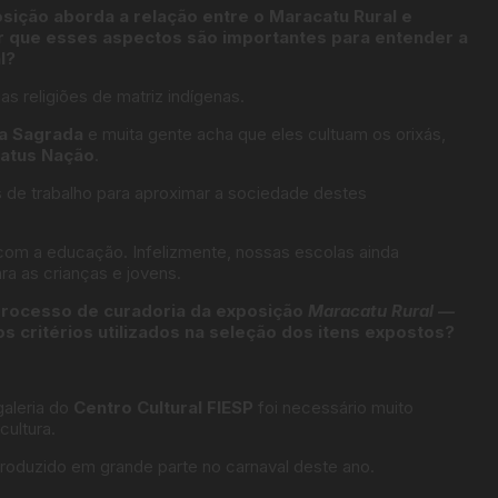
sição aborda a relação entre o Maracatu Rural e
or que esses aspectos são importantes para entender a
l?
 religiões de matriz indígenas.
a Sagrada
e muita gente acha que eles cultuam os orixás,
atus Nação
.
 de trabalho para aproximar a sociedade destes
 com a educação. Infelizmente, nossas escolas ainda
ra as crianças e jovens.
 processo de curadoria da exposição
Maracatu Rural —
s critérios utilizados na seleção dos itens expostos?
galeria do
Centro Cultural FIESP
foi necessário muito
cultura.
roduzido em grande parte no carnaval deste ano.