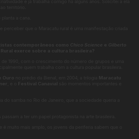
atividade e já trabalha comigo há alguns anos. Solicitei a ela
 território.
e planta a cana.
a e perceber que o Maracatu rural é uma manifestação criada
rtistas contemporâneos como
Chico Science
e
Gilberto
 Rural exerce sobre a cultura brasileira?
a de 1990, com o crescimento do número de grupos e uma
ncipalmente quem trabalha com a cultura popular brasileira.
e Ouro
no prédio da Bienal, em 2004, a trilogia
Maracatu
ner
, e o
Festival Canavial
são momentos importantes e
ia do samba no Rio de Janeiro, que a sociedade queria a
 passam a ter um papel protagonista na arte brasileira.
e é muito mais amplo, os jovens da periferia sabem que o