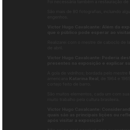
Foi necessária também a restauração de 
São mais de 80 fotografias, incluindo al
engenhos.
Victor Hugo Cavalcante: Além da exp
que o público pode esperar ao visita
Realizarei com o mestre de caboclo de 
de abril.
Victor Hugo Cavalcante: Poderia de
presentes na exposição e explicar s
A gola de vidrilhos; bordada pelo mestre
americana
Katarina Real
, de 1964 e 196
cortejo feito de barro.
São muitos elementos, cada um com sua 
muito trabalho pela cultura brasileira.
Victor Hugo Cavalcante: Considerando
quais são as principais lições ou re
após visitar a exposição?