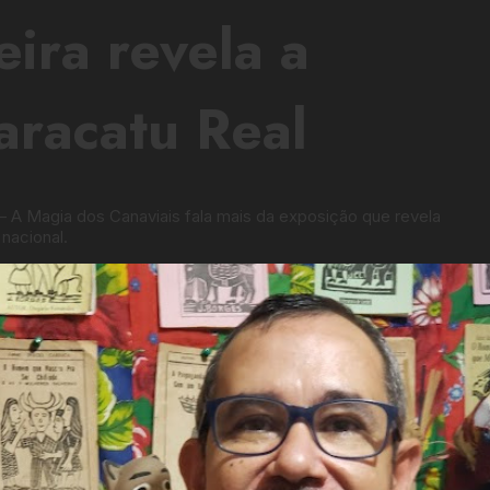
ira revela a
racatu Real
 A Magia dos Canaviais fala mais da exposição que revela
 nacional.