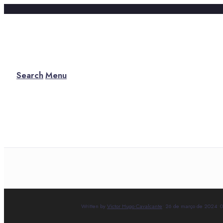
Search
Menu
Written by
Victor Hugo Cavalcante
•
26 de março de 2024
•
0