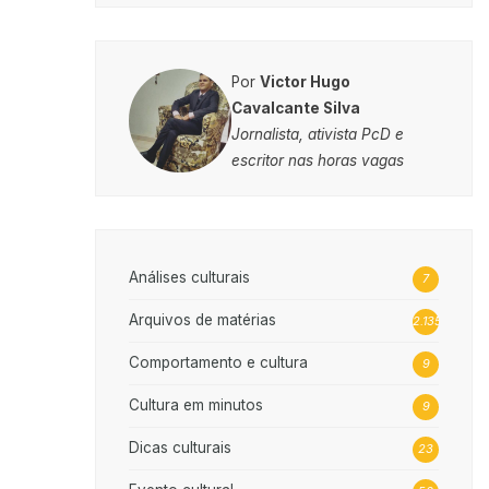
Por
Victor Hugo
Cavalcante Silva
Jornalista, ativista PcD e
escritor nas horas vagas
Análises culturais
7
Arquivos de matérias
2.135
Comportamento e cultura
9
Cultura em minutos
9
Dicas culturais
23