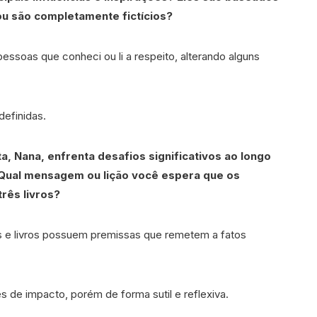
ou são completamente fictícios?
ssoas que conheci ou li a respeito, alterando alguns
efinidas.
a, Nana, enfrenta desafios significativos ao longo
 Qual mensagem ou lição você espera que os
três livros?
s e livros possuem premissas que remetem a fatos
es de impacto, porém de forma sutil e reflexiva.