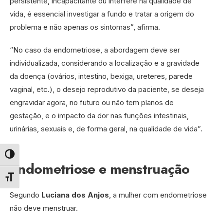
persistente, incapacitante ou interfere na qualidade de
vida, é essencial investigar a fundo e tratar a origem do
problema e não apenas os sintomas”, afirma.
“No caso da endometriose, a abordagem deve ser
individualizada, considerando a localização e a gravidade
da doença (ovários, intestino, bexiga, ureteres, parede
vaginal, etc.), o desejo reprodutivo da paciente, se deseja
engravidar agora, no futuro ou não tem planos de
gestação, e o impacto da dor nas funções intestinais,
urinárias, sexuais e, de forma geral, na qualidade de vida”.
Alternar alto contraste
Endometriose e menstruação
Alternar tamanho da fonte
Segundo
Luciana dos Anjos
, a mulher com endometriose
não deve menstruar.