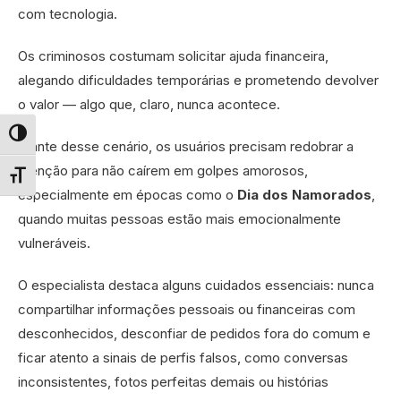
com tecnologia.
Os criminosos costumam solicitar ajuda financeira,
alegando dificuldades temporárias e prometendo devolver
o valor — algo que, claro, nunca acontece.
Alternar alto contraste
Diante desse cenário, os usuários precisam redobrar a
atenção para não caírem em golpes amorosos,
Alternar tamanho da fonte
especialmente em épocas como o
Dia dos Namorados
,
quando muitas pessoas estão mais emocionalmente
vulneráveis.
O especialista destaca alguns cuidados essenciais: nunca
compartilhar informações pessoais ou financeiras com
desconhecidos, desconfiar de pedidos fora do comum e
ficar atento a sinais de perfis falsos, como conversas
inconsistentes, fotos perfeitas demais ou histórias