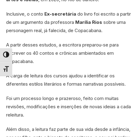
Inclusive, o conto
Ex-secretária
do livro foi escrito a partir
de um argumento da professora
Marília Rios
sobre uma
personagem real, já falecida, de Copacabana.
A partir desses estudos, a escritora preparou-se para
escrever os 40 contos e crônicas ambientados em
Alternar alto contraste
Copacabana.
Alternar tamanho da fonte
A carga de leitura dos cursos ajudou a identificar os
diferentes estilos literários e formas narrativas possíveis.
Foi um processo longo e prazeroso, feito com muitas
revisões, modificações e inserções de novas ideias a cada
releitura.
Além disso, a leitura faz parte de sua vida desde a infância,