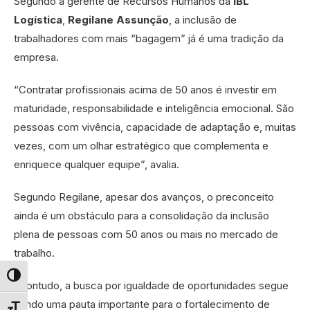
Segundo a gerente de Recursos Humanos da
IBL
Logística
,
Regilane Assunção
, a inclusão de
trabalhadores com mais “bagagem” já é uma tradição da
empresa.
“Contratar profissionais acima de 50 anos é investir em
maturidade, responsabilidade e inteligência emocional. São
pessoas com vivência, capacidade de adaptação e, muitas
vezes, com um olhar estratégico que complementa e
enriquece qualquer equipe”, avalia.
Segundo Regilane, apesar dos avanços, o preconceito
ainda é um obstáculo para a consolidação da inclusão
plena de pessoas com 50 anos ou mais no mercado de
trabalho.
Alternar alto contraste
“Contudo, a busca por igualdade de oportunidades segue
sendo uma pauta importante para o fortalecimento de