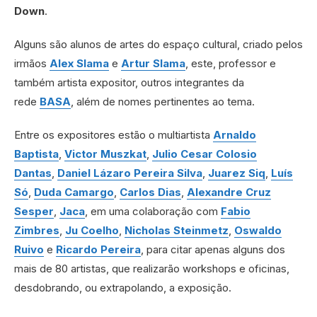
Down
.
Alguns são alunos de artes do espaço cultural, criado pelos
irmãos
Alex Slama
e
Artur Slama
, este, professor e
também artista expositor, outros integrantes da
rede
BASA
, além de nomes pertinentes ao tema.
Entre os expositores estão o multiartista
Arnaldo
Baptista
,
Victor Muszkat
,
Julio Cesar Colosio
Dantas
,
Daniel Lázaro Pereira Silva
,
Juarez Siq
,
Luís
Só
,
Duda Camargo
,
Carlos Dias
,
Alexandre Cruz
Sesper
,
Jaca
, em uma colaboração com
Fabio
Zimbres
,
Ju Coelho
,
Nicholas Steinmetz
,
Oswaldo
Ruivo
e
Ricardo Pereira
, para citar apenas alguns dos
mais de 80 artistas, que realizarão workshops e oficinas,
desdobrando, ou extrapolando, a exposição.