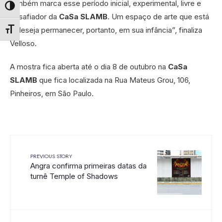
também marca esse período inicial, experimental, livre e
Alternar alto contraste
desafiador da
CaSa SLAMB
. Um espaço de arte que está
e deseja permanecer, portanto, em sua infância”, finaliza
Alternar tamanho da fonte
Velloso.
A mostra fica aberta até o dia 8 de outubro na
CaSa
SLAMB
que fica localizada na Rua Mateus Grou, 106,
Pinheiros, em São Paulo.
PREVIOUS STORY
Angra confirma primeiras datas da
turnê Temple of Shadows