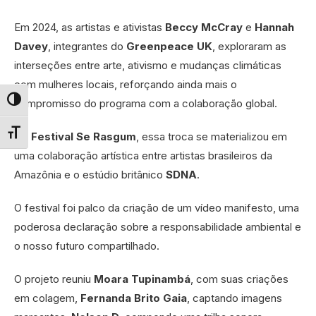
Em 2024, as artistas e ativistas
Beccy McCray
e
Hannah
Davey
, integrantes do
Greenpeace UK
, exploraram as
interseções entre arte, ativismo e mudanças climáticas
com mulheres locais, reforçando ainda mais o
compromisso do programa com a colaboração global.
Alternar alto contraste
No
Festival Se Rasgum
, essa troca se materializou em
Alternar tamanho da fonte
uma colaboração artística entre artistas brasileiros da
Amazônia e o estúdio britânico
SDNA
.
O festival foi palco da criação de um vídeo manifesto, uma
poderosa declaração sobre a responsabilidade ambiental e
o nosso futuro compartilhado.
O projeto reuniu
Moara Tupinambá
, com suas criações
em colagem,
Fernanda Brito Gaia
, captando imagens