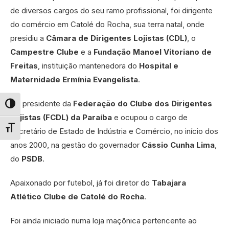
de diversos cargos do seu ramo profissional, foi dirigente
do comércio em Catolé do Rocha, sua terra natal, onde
presidiu a
Câmara de Dirigentes Lojistas (CDL)
, o
Campestre Clube
e a
Fundação Manoel Vitoriano de
Freitas
, instituição mantenedora do
Hospital e
Maternidade Ermínia Evangelista
.
Foi presidente da
Federação do Clube dos Dirigentes
Alternar alto contraste
Lojistas (FCDL) da Paraíba
e ocupou o cargo de
secretário de Estado de Indústria e Comércio, no início dos
Alternar tamanho da fonte
anos 2000, na gestão do governador
Cássio Cunha Lima
,
do
PSDB
.
Apaixonado por futebol, já foi diretor do
Tabajara
Atlético Clube de Catolé do Rocha
.
Foi ainda iniciado numa loja maçônica pertencente ao