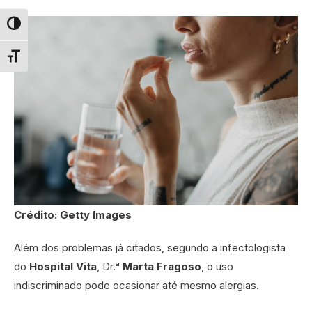
Alternar alto contraste
Alternar tamanho da fonte
Crédito: Getty Images
Além dos problemas já citados, segundo a infectologista
do
Hospital Vita
, Dr.ᵃ
Marta Fragoso
, o uso
indiscriminado pode ocasionar até mesmo alergias.