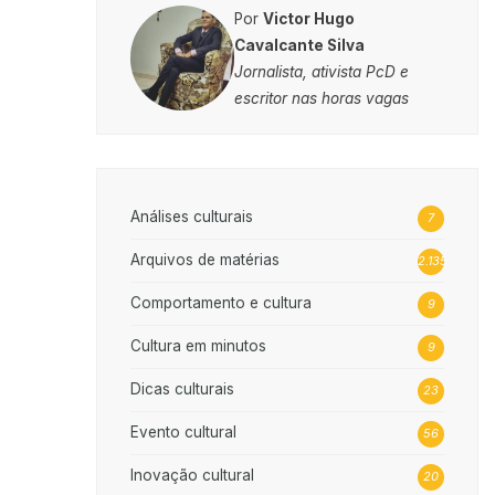
Por
Victor Hugo
Cavalcante Silva
Jornalista, ativista PcD e
escritor nas horas vagas
Análises culturais
7
Arquivos de matérias
2.135
Comportamento e cultura
9
Cultura em minutos
9
Dicas culturais
23
Evento cultural
56
Inovação cultural
20