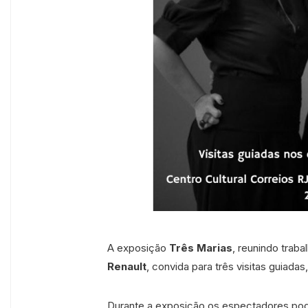
A exposição
Três Marias
, reunindo trab
Renault
, convida para três visitas guiadas
Durante a exposição os espectadores pod