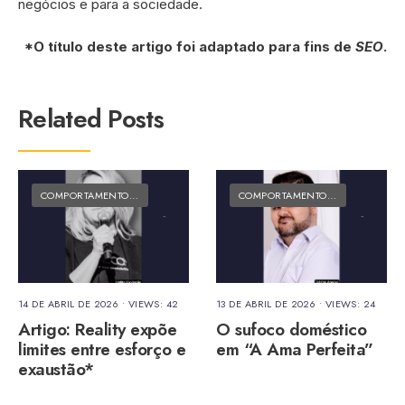
negócios e para a sociedade.
*O título deste artigo foi adaptado para fins de
SEO
.
Related Posts
COMPORTAMENTO E CULTURA
•
MATÉRIAS DO FOLK
COMPORTAMENTO E CULTURA
•
MA
14 DE ABRIL DE 2026
•
VIEWS: 42
13 DE ABRIL DE 2026
•
VIEWS: 24
Artigo: Reality expõe
O sufoco doméstico
limites entre esforço e
em “A Ama Perfeita”
exaustão*