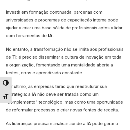
Investir em formação continuada, parcerias com
universidades e programas de capacitação interna pode
ajudar a criar uma base sólida de profissionais aptos a lidar
com ferramentas de
IA
.
No entanto, a transformação não se limita aos profissionais
de TI: é preciso disseminar a cultura de inovação em toda
a organização, fomentando uma mentalidade aberta a
testes, erros e aprendizado constante.
Alternar alto contraste
Por último, as empresas terão que reestruturar sua
estratégia: a
IA
não deve ser tratada como um
Alternar tamanho da fonte
“complemento” tecnológico, mas como uma oportunidade
de reformular processos e criar novas fontes de receita.
As lideranças precisam analisar aonde a
IA
pode gerar o