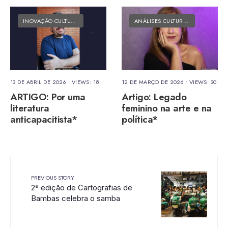
INOVAÇÃO CULTURAL
•
MATÉRIAS DO FOLK
ANÁLISES CULTURAIS
•
MATÉRIAS 
13 DE ABRIL DE 2026
•
VIEWS: 18
12 DE MARÇO DE 2026
•
VIEWS: 30
ARTIGO: Por uma
Artigo: Legado
literatura
feminino na arte e na
anticapacitista*
política*
PREVIOUS STORY
2ª edição de Cartografias de
Bambas celebra o samba