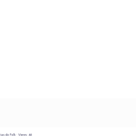
ias do Folk
•
Views: 46