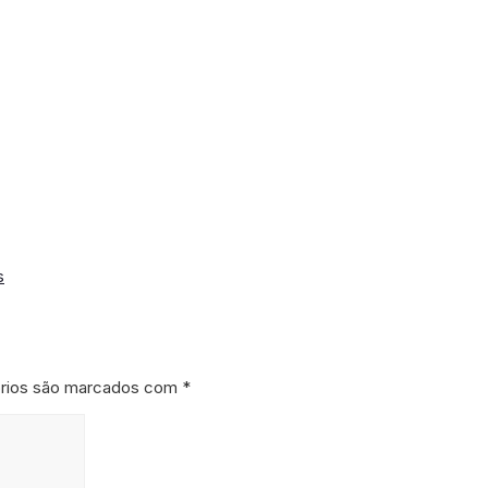
s
órios são marcados com
*