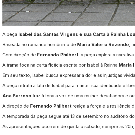
A peça
Isabel das Santas Virgens e sua Carta à Rainha Lo
Baseada no romance homônimo de
Maria Valéria Rezende
, f
Com direção de
Fernando Philbert
, a peça explora a narrativ
A trama foca na carta fictícia escrita por Isabel à Rainha
Maria 
Em seu texto, Isabel busca expressar a dor e as injustiças vivi
A peça retrata a luta de Isabel para manter sua identidade e l
Ana Barroso
traz à tona a voz de uma mulher desafiadora e o
A direção de
Fernando Philbert
realça a força e a resiliência 
A temporada da peça segue até 13 de setembro no auditório d
As apresentações ocorrem de quinta a sábado, sempre às 20h, c