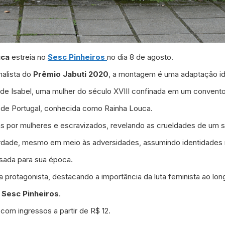
uca
estreia no
Sesc Pinheiros
no dia 8 de agosto.
inalista do
Prêmio Jabuti 2020
, a montagem é uma adaptação id
a de Isabel, uma mulher do século XVIII confinada em um convento
I
de Portugal, conhecida como Rainha Louca.
das por mulheres e escravizados, revelando as crueldades de um si
iberdade, mesmo em meio às adversidades, assumindo identidades 
usada para sua época.
da protagonista, destacando a importância da luta feminista ao long
o
Sesc Pinheiros
.
om ingressos a partir de R$ 12.