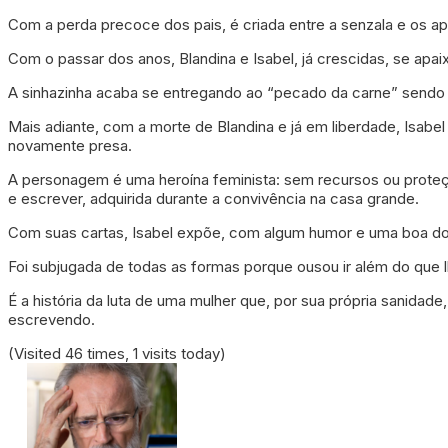
Com a perda precoce dos pais, é criada entre a senzala e os a
Com o passar dos anos, Blandina e Isabel, já crescidas, se a
A sinhazinha acaba se entregando ao “pecado da carne” sendo 
Mais adiante, com a morte de Blandina e já em liberdade, Isabe
novamente presa.
A personagem é uma heroína feminista: sem recursos ou proteçã
e escrever, adquirida durante a convivência na casa grande.
Com suas cartas, Isabel expõe, com algum humor e uma boa dose 
Foi subjugada de todas as formas porque ousou ir além do que l
É a história da luta de uma mulher que, por sua própria sanida
escrevendo.
(Visited 46 times, 1 visits today)