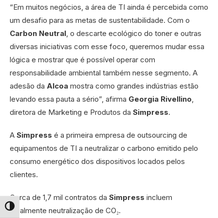
“Em muitos negócios, a área de TI ainda é percebida como
um desafio para as metas de sustentabilidade. Com o
Carbon Neutral
, o descarte ecológico do toner e outras
diversas iniciativas com esse foco, queremos mudar essa
lógica e mostrar que é possível operar com
responsabilidade ambiental também nesse segmento. A
adesão da
Alcoa
mostra como grandes indústrias estão
levando essa pauta a sério”, afirma
Georgia Rivellino
,
diretora de Marketing e Produtos da
Simpress
.
A
Simpress
é a primeira empresa de outsourcing de
equipamentos de TI a neutralizar o carbono emitido pelo
consumo energético dos dispositivos locados pelos
clientes.
Cerca de 1,7 mil contratos da
Simpress
incluem
atualmente neutralização de CO₂.
Alternar alto contraste