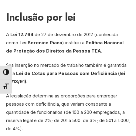
Inclusão por lei
A
Lei 12.764
de 27 de dezembro de 2012 (conhecida
como
Lei Berenice Piana
) instituiu a
Política Nacional
de Proteção dos Direitos da Pessoa TEA
.
Sua inserção no mercado de trabalho também é garantida
pela
Lei de Cotas para Pessoas com Deficiência (lei
Alternar alto contraste
8.213/91)
.
Alternar tamanho da fonte
A legislação determina as proporções para empregar
pessoas com deficiência, que variam consoante a
quantidade de funcionários (de 100 a 200 empregados, a
reserva legal é de 2%; de 201 a 500, de 3%; de 501 a 1.000,
de 4%).