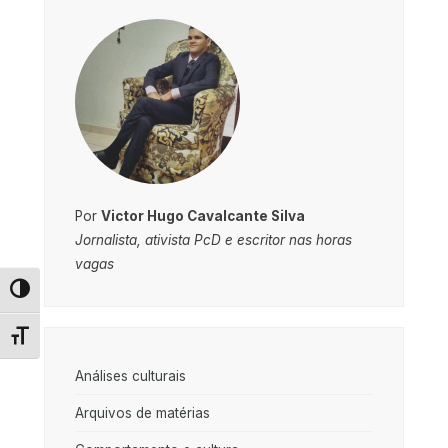
interesting from these lists...
Por
Victor Hugo Cavalcante Silva
Jornalista, ativista PcD e escritor nas horas
vagas
Alternar alto contraste
Alternar tamanho da fonte
Análises culturais
Arquivos de matérias