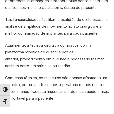
e fornecem informações intraoperatórias sobre a estrutura
dos tecidos moles e da anatomia óssea do paciente.
Tais funcionalidades facilitam a exatidão do corte ósseo, a
análise de amplitude de movimento no ato cirúrgico e a
melhor combinação de implantes para cada paciente.
Atualmente, a técnica cirúrgica compatível com a
plataforma robótica de quadril é por via
anterior, procedimento em que não é necessário realizar
nenhum corte em músculo ou tendão.
Com essa técnica, os músculos são apenas afastados um
do outro, promovendo um pós-operatório menos doloroso
e com menos fraqueza muscular, sendo mais rápido e mais
Alternar alto contraste
confortável para o paciente.
Alternar tamanho da fonte