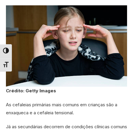
Alternar alto contraste
Alternar tamanho da fonte
Crédito: Getty Images
As cefaleias primárias mais comuns em crianças são a
enxaqueca e a cefaleia tensional.
Já as secundárias decorrem de condições clínicas comuns